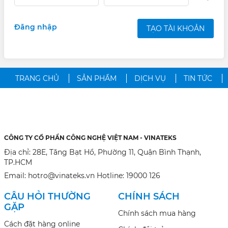
Đăng nhập
TẠO TÀI KHOẢN
TRANG CHỦ
SẢN PHẨM
DỊCH VỤ
TIN TỨC
CÔNG TY CỔ PHẦN CÔNG NGHỆ VIỆT NAM - VINATEKS
Địa chỉ: 28E, Tăng Bạt Hổ, Phường 11, Quận Bình Thạnh,
TP.HCM
Email: hotro@vinateks.vn Hotline: 19000 126
CÂU HỎI THƯỜNG
CHÍNH SÁCH
GẶP
Chính sách mua hàng
Cách đặt hàng online